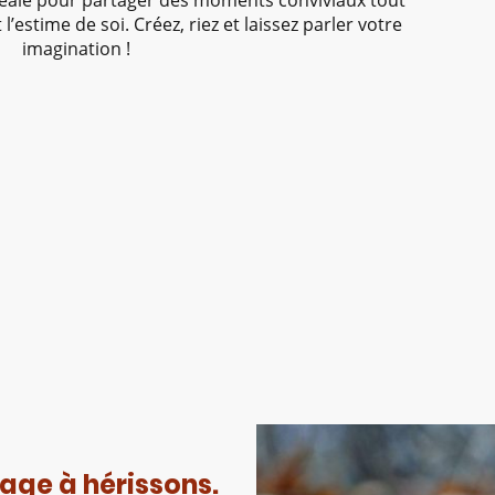
déale pour partager des moments conviviaux tout
l’estime de soi. Créez, riez et laissez parler votre
imagination !
age à hérissons.