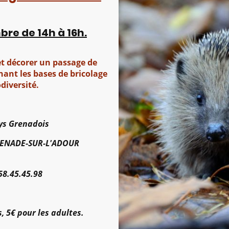
bre de 14h à 16h.
t décorer un passage de
nant les bases de bricolage
odiversité.
.
ays Grenadois
 GRENADE-SUR-L'ADOUR
58.45.45.98
, 5€ pour les adultes.